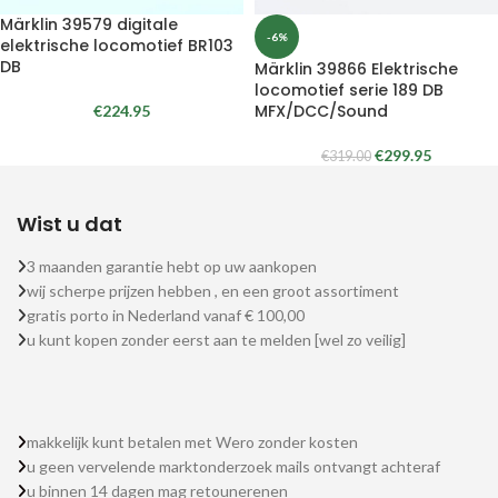
Märklin 39579 digitale
-6%
elektrische locomotief BR103
DB
Märklin 39866 Elektrische
locomotief serie 189 DB
MFX/DCC/Sound
€
224.95
€
299.95
€
319.00
Wist u dat
3 maanden garantie hebt op uw aankopen
wij scherpe prijzen hebben , en een groot assortiment
gratis porto in Nederland vanaf € 100,00
u kunt kopen zonder eerst aan te melden [wel zo veilig]
makkelijk kunt betalen met Wero zonder kosten
u geen vervelende marktonderzoek mails ontvangt achteraf
u binnen 14 dagen mag retounerenen