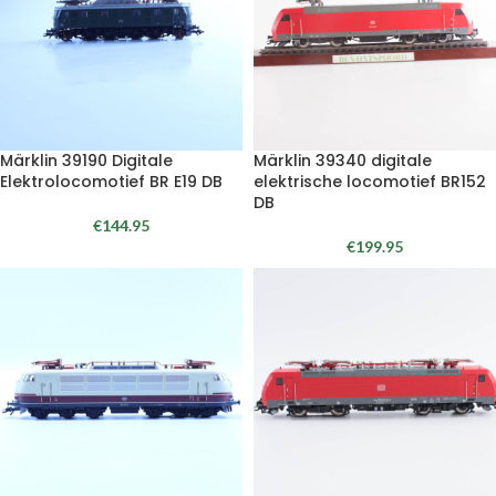
Märklin 39190 Digitale
Märklin 39340 digitale
Elektrolocomotief BR E19 DB
elektrische locomotief BR152
DB
€
144.95
€
199.95