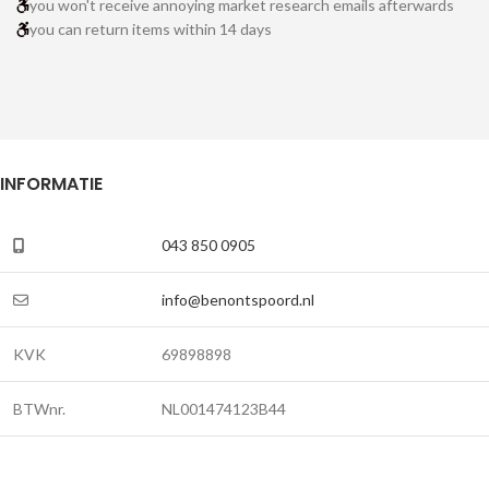
you won't receive annoying market research emails afterwards
you can return items within 14 days
INFORMATIE
043 850 0905
info@benontspoord.nl
KVK
69898898
BTWnr.
NL001474123B44