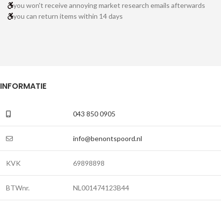
you won't receive annoying market research emails afterwards
you can return items within 14 days
INFORMATIE
043 850 0905
info@benontspoord.nl
KVK
69898898
BTWnr.
NL001474123B44