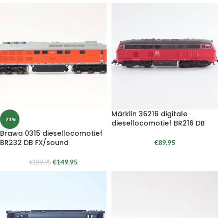
Märklin 36216 digitale
-21%
diesellocomotief BR216 DB
Brawa 0315 diesellocomotief
BR232 DB FX/sound
€
89.95
€
149.95
€
189.95