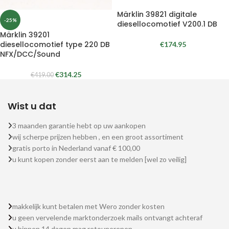
Märklin 39821 digitale
-25%
diesellocomotief V200.1 DB
Märklin 39201
diesellocomotief type 220 DB
€
174.95
NFX/DCC/Sound
€
314.25
€
419.00
Wist u dat
3 maanden garantie hebt op uw aankopen
wij scherpe prijzen hebben , en een groot assortiment
gratis porto in Nederland vanaf € 100,00
u kunt kopen zonder eerst aan te melden [wel zo veilig]
makkelijk kunt betalen met Wero zonder kosten
u geen vervelende marktonderzoek mails ontvangt achteraf
u binnen 14 dagen mag retounerenen