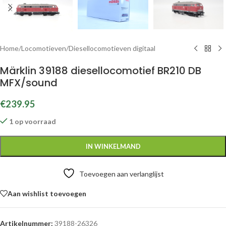
Home
/
Locomotieven
/
Diesellocomotieven digitaal
Märklin 39188 diesellocomotief BR210 DB
MFX/sound
€
239.95
1 op voorraad
IN WINKELMAND
Toevoegen aan verlanglijst
Aan wishlist toevoegen
Artikelnummer:
39188-26326