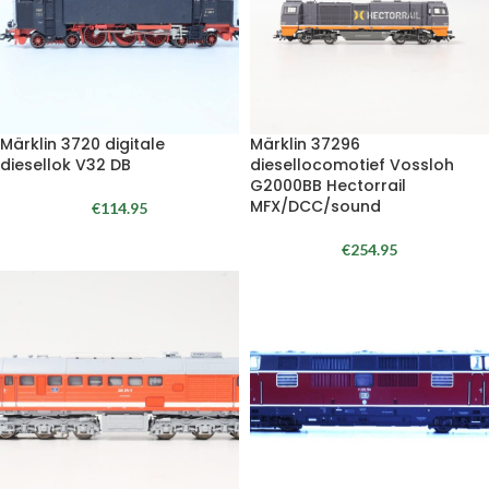
Märklin 3720 digitale
Märklin 37296
diesellok V32 DB
diesellocomotief Vossloh
G2000BB Hectorrail
MFX/DCC/sound
€
114.95
€
254.95