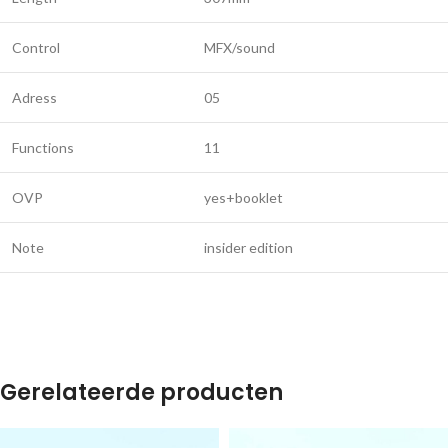
Control
MFX/sound
Adress
05
Functions
11
OVP
yes+booklet
Note
insider edition
Gerelateerde producten