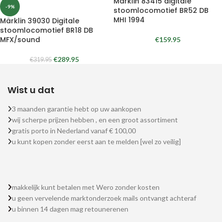
Märklin 83415 digitale
-9%
stoomlocomotief BR52 DB
MHI 1994
Märklin 39030 Digitale
stoomlocomotief BR18 DB
MFX/sound
€
159.95
€
289.95
€
319.95
Wist u dat
3 maanden garantie hebt op uw aankopen
wij scherpe prijzen hebben , en een groot assortiment
gratis porto in Nederland vanaf € 100,00
u kunt kopen zonder eerst aan te melden [wel zo veilig]
makkelijk kunt betalen met Wero zonder kosten
u geen vervelende marktonderzoek mails ontvangt achteraf
u binnen 14 dagen mag retounerenen