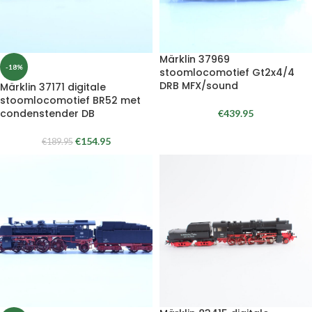
Märklin 37969
-18%
stoomlocomotief Gt2x4/4
DRB MFX/sound
Märklin 37171 digitale
stoomlocomotief BR52 met
condenstender DB
€
439.95
€
154.95
€
189.95