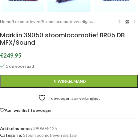
Home
/
Locomotieven
/
Stoomlocomotieven digitaal
Märklin 39050 stoomlocomotief BR05 DB
MFX/Sound
€
249.95
1 op voorraad
IN WINKELMAND
Toevoegen aan verlanglijst
Aan wishlist toevoegen
Artikelnummer:
39050-8125
Categorie:
Stoomlocomotieven digitaal