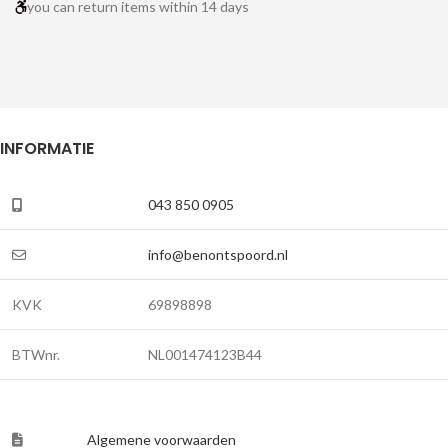
you can return items within 14 days
INFORMATIE
043 850 0905
info@benontspoord.nl
KVK
69898898
BTWnr.
NL001474123B44
Algemene voorwaarden