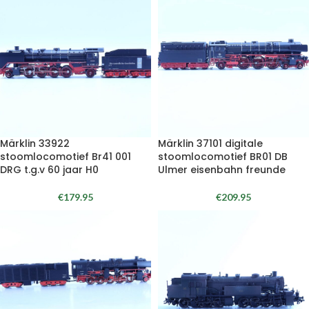
Märklin 33922
Märklin 37101 digitale
stoomlocomotief Br41 001
stoomlocomotief BR01 DB
DRG t.g.v 60 jaar H0
Ulmer eisenbahn freunde
€
179.95
€
209.95