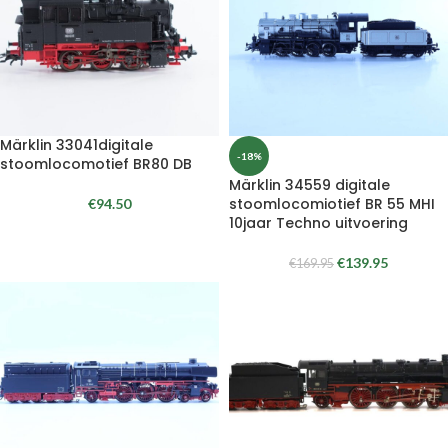
Märklin 33041digitale
-18%
stoomlocomotief BR80 DB
Märklin 34559 digitale
stoomlocomiotief BR 55 MHI
€
94.50
10jaar Techno uitvoering
€
139.95
€
169.95