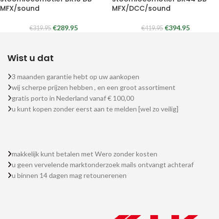
MFX/sound
MFX/DCC/sound
€
289.95
€
394.95
€
319.95
€
419.95
Wist u dat
3 maanden garantie hebt op uw aankopen
wij scherpe prijzen hebben , en een groot assortiment
gratis porto in Nederland vanaf € 100,00
u kunt kopen zonder eerst aan te melden [wel zo veilig]
makkelijk kunt betalen met Wero zonder kosten
u geen vervelende marktonderzoek mails ontvangt achteraf
u binnen 14 dagen mag retounerenen