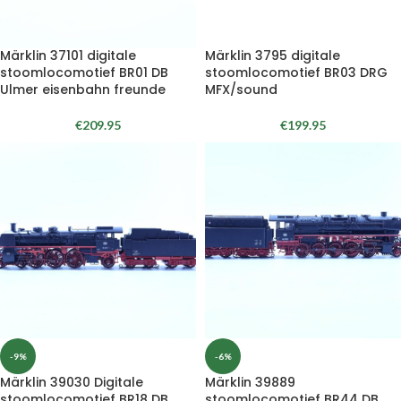
Märklin 37101 digitale
Märklin 3795 digitale
stoomlocomotief BR01 DB
stoomlocomotief BR03 DRG
Ulmer eisenbahn freunde
MFX/sound
€
209.95
€
199.95
-9%
-6%
Märklin 39030 Digitale
Märklin 39889
stoomlocomotief BR18 DB
stoomlocomotief BR44 DB