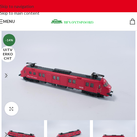
Skip to navigation
Skip to main content
MENU
-14%
UITV
ERKO
CHT
Click to enlarge