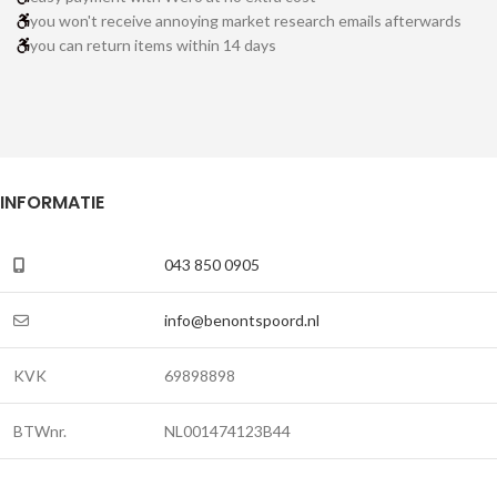
you won't receive annoying market research emails afterwards
you can return items within 14 days
INFORMATIE
043 850 0905
info@benontspoord.nl
KVK
69898898
BTWnr.
NL001474123B44