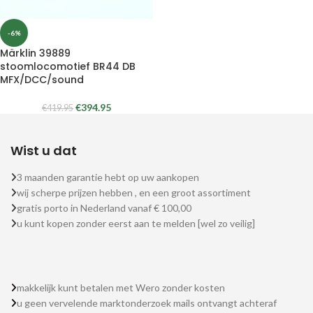
-6%
Märklin 39889
stoomlocomotief BR44 DB
MFX/DCC/sound
€
394.95
€
419.95
Wist u dat
3 maanden garantie hebt op uw aankopen
wij scherpe prijzen hebben , en een groot assortiment
gratis porto in Nederland vanaf € 100,00
u kunt kopen zonder eerst aan te melden [wel zo veilig]
makkelijk kunt betalen met Wero zonder kosten
u geen vervelende marktonderzoek mails ontvangt achteraf