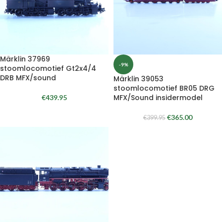
Märklin 37969
-9%
stoomlocomotief Gt2x4/4
DRB MFX/sound
Märklin 39053
stoomlocomotief BR05 DRG
MFX/Sound insidermodel
€
439.95
€
365.00
€
399.95