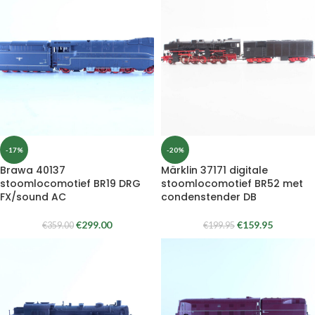
-17%
-20%
Brawa 40137
Märklin 37171 digitale
stoomlocomotief BR19 DRG
stoomlocomotief BR52 met
FX/sound AC
condenstender DB
€
299.00
€
159.95
€
359.00
€
199.95