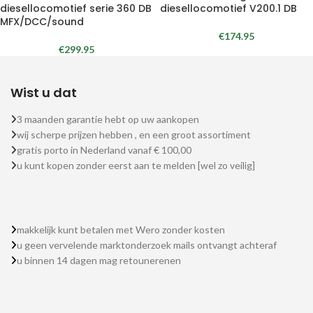
diesellocomotief serie 360 DB
diesellocomotief V200.1 DB
MFX/DCC/sound
€
174.95
€
299.95
Wist u dat
3 maanden garantie hebt op uw aankopen
wij scherpe prijzen hebben , en een groot assortiment
gratis porto in Nederland vanaf € 100,00
u kunt kopen zonder eerst aan te melden [wel zo veilig]
makkelijk kunt betalen met Wero zonder kosten
u geen vervelende marktonderzoek mails ontvangt achteraf
u binnen 14 dagen mag retounerenen