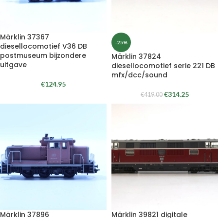
Märklin 37367
-25%
diesellocomotief V36 DB
postmuseum bijzondere
Märklin 37824
uitgave
diesellocomotief serie 221 DB
mfx/dcc/sound
€
124.95
€
314.25
€
419.00
Märklin 37896
Märklin 39821 digitale