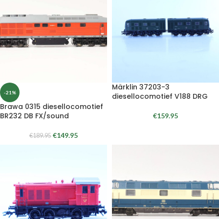
Märklin 37203-3
-21%
diesellocomotief V188 DRG
Brawa 0315 diesellocomotief
BR232 DB FX/sound
€
159.95
€
149.95
€
189.95