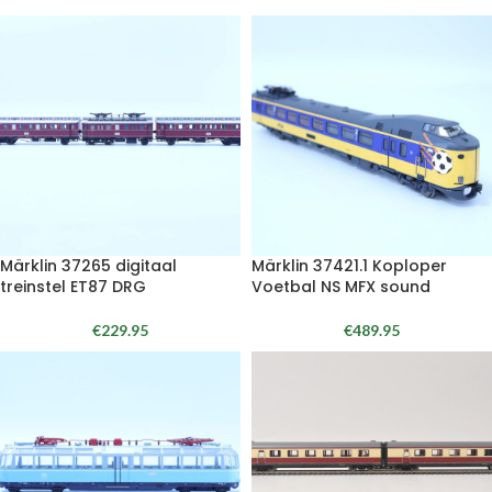
Märklin 37265 digitaal
Märklin 37421.1 Koploper
treinstel ET87 DRG
Voetbal NS MFX sound
€
229.95
€
489.95