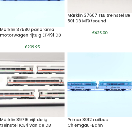
Märklin 37607 TEE treinstel BR
601 DB MFX/sound
Märklin 37580 panorama
€
625.00
motorwagen rijtuig ET491 DB
€
209.95
Märklin 39716 vijf delig
Primex 3012 railbus
treinstel ICE4 van de DB
Chiemgau-Bahn