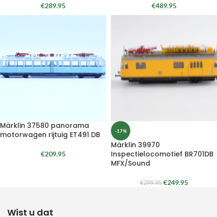
€
289.95
€
489.95
Märklin 37580 panorama
-17%
motorwagen rijtuig ET491 DB
Märklin 39970
Inspectielocomotief BR701DB
€
209.95
MFX/Sound
€
249.95
€
299.95
Wist u dat