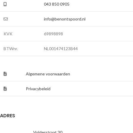
043 850 0905
info@benontspoord.nl
KVK
69898898
BTWnr.
NL001474123B44
Algemene voorwaarden
Privacybeleid
ADRES
Volderstraat 30