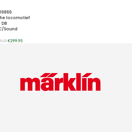
 39866
che locomotief
9 DB
C/Sound
€
299.95
9.00