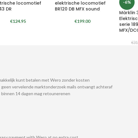
-6%
trische locomotief
elektrische locomotief
43 DR
BR120 DB MFX sound
Märklin
Elektris
€
124.95
€
199.00
serie 18
MFX/DC
€
31
akkelijk kunt betalen met Wero zonder kosten
 geen vervelende marktonderzoek mails ontvangt achteraf
u binnen 14 dagen mag retounerenen
easy payment with Wero at no extra cost