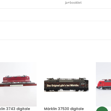
ja+booklet
lin 3743 digitale
Märklin 37530 digitale