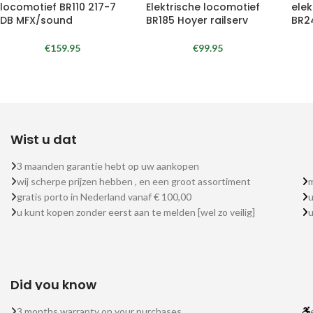
locomotief BR110 217-7
Elektrische locomotief
elek
DB MFX/sound
BR185 Hoyer railserv
BR2
€
159.95
€
99.95
Wist u dat
3 maanden garantie hebt op uw aankopen
wij scherpe prijzen hebben , en een groot assortiment
m
gratis porto in Nederland vanaf € 100,00
u
u kunt kopen zonder eerst aan te melden [wel zo veilig]
Did you know
3 months warranty on your purchases