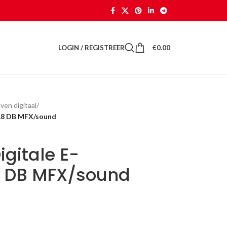
LOGIN / REGISTREER
€
0.00
ven digitaal
/
R18 DB MFX/sound
igitale E-
8 DB MFX/sound