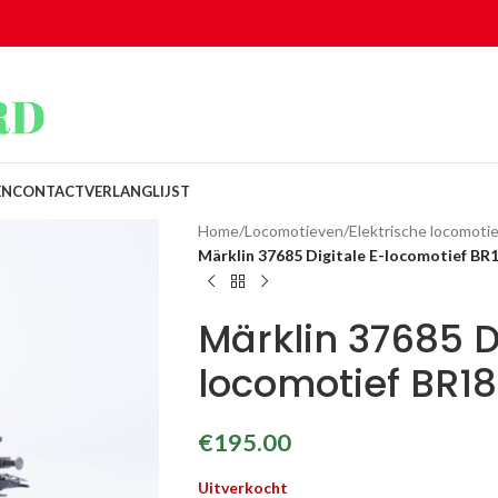
EN
CONTACT
VERLANGLIJST
Home
/
Locomotieven
/
Elektrische locomotie
Märklin 37685 Digitale E-locomotief B
Märklin 37685 D
locomotief BR1
€
195.00
Uitverkocht