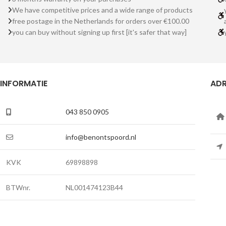
We have competitive prices and a wide range of products
free postage in the Netherlands for orders over €100.00
you can buy without signing up first [it's safer that way]
INFORMATIE
ADR
043 850 0905
info@benontspoord.nl
KVK
69898898
BTWnr.
NL001474123B44