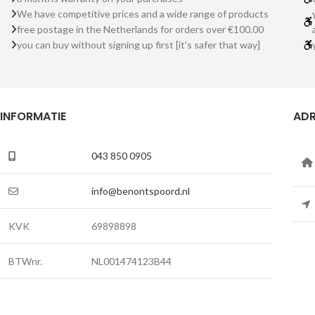
We have competitive prices and a wide range of products
free postage in the Netherlands for orders over €100.00
you can buy without signing up first [it's safer that way]
INFORMATIE
ADR
043 850 0905
info@benontspoord.nl
KVK
69898898
BTWnr.
NL001474123B44