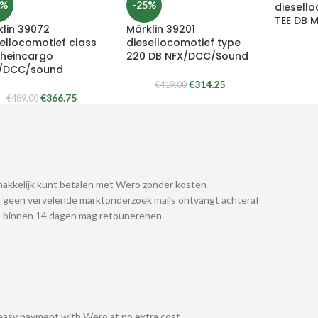
5%
-25%
diesell
TEE DB 
klin 39072
Märklin 39201
ellocomotief class
diesellocomotief type
Rheincargo
220 DB NFX/DCC/Sound
/DCC/sound
€
314.25
€
419.00
€
366.75
€
489.00
akkelijk kunt betalen met Wero zonder kosten
 geen vervelende marktonderzoek mails ontvangt achteraf
u binnen 14 dagen mag retounerenen
easy payment with Wero at no extra cost