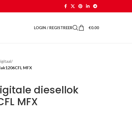
LOGIN / REGISTREER
€
0.00
gitaal
/
6 Mak1206CFL MFX
gitale diesellok
CFL MFX