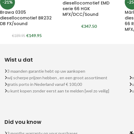
-21%
-2
diesellocomotief EMD
serie 66 HGK
Brawa 0305
Mär
MFX/DCC/Sound
diesellocomotief BR232
dies
DB FX/sound
66 
€
347.50
MFX
€
149.95
€
189.95
Wist u dat
3 maanden garantie hebt op uw aankopen
wij scherpe prijzen hebben , en een groot assortiment
m
gratis porto in Nederland vanaf € 100,00
u
u kunt kopen zonder eerst aan te melden [wel zo veilig]
Did you know
3 months warranty on your purchases