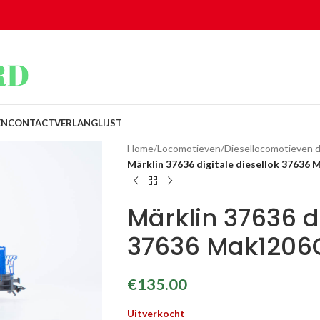
EN
CONTACT
VERLANGLIJST
Home
/
Locomotieven
/
Diesellocomotieven di
Märklin 37636 digitale diesellok 3763
Märklin 37636 di
37636 Mak1206
€
135.00
Uitverkocht