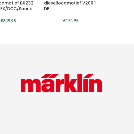
ocomotief BR232
diesellocomotief V200.1
MFX/DCC/Sound
DB
€
349.95
€
174.95