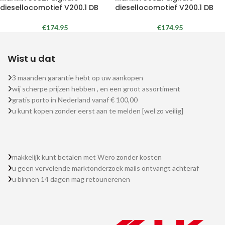
diesellocomotief V200.1 DB
diesellocomotief V200.1 DB
€
174.95
€
174.95
Wist u dat
3 maanden garantie hebt op uw aankopen
wij scherpe prijzen hebben , en een groot assortiment
gratis porto in Nederland vanaf € 100,00
u kunt kopen zonder eerst aan te melden [wel zo veilig]
makkelijk kunt betalen met Wero zonder kosten
u geen vervelende marktonderzoek mails ontvangt achteraf
u binnen 14 dagen mag retounerenen