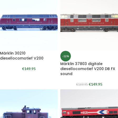
Märklin 30210
-12%
diesellocomotief V200
Märklin 37803 digitale
diesellocomotief V200 DB FX
€
149.95
sound
€
149.95
€
169.95