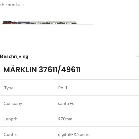
the product:
Beschrijving
MÄRKLIN 37611/49611
Type
PA-1
Company
santa Fe
Length
470mm
Control
digital/FX/sound