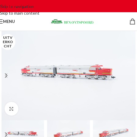
Skip to navigation
Skip to main content
MENU
UITV
ERKO
CHT
Click to enlarge