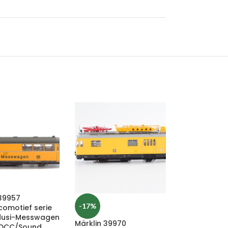
 39957
-17%
comotief serie
dusi-Messwagen
Märklin 39970
/DCC/Sound