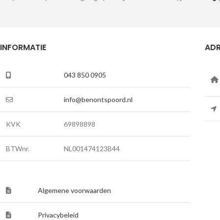
INFORMATIE
ADR
043 850 0905
info@benontspoord.nl
KVK
69898898
BTWnr.
NL001474123B44
Algemene voorwaarden
Privacybeleid