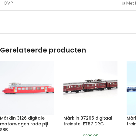
OVP
ja Met
Gerelateerde producten
Märklin 3126 digitale
Märklin 37265 digitaal
Märk
motorwagen rode pijl
treinstel ET87 DRG
trei
SBB
€
229.95