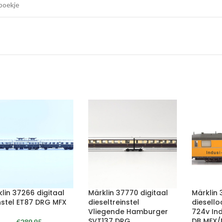
 boekje
lin 37266 digitaal
Märklin 37770 digitaal
Märklin
nstel ET87 DRG MFX
dieseltreinstel
diesello
Vliegende Hamburger
724v In
SVT137 DRG
DB MFX
€
289.95