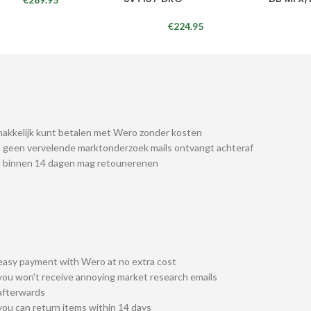
€
224.95
akkelijk kunt betalen met Wero zonder kosten
 geen vervelende marktonderzoek mails ontvangt achteraf
u binnen 14 dagen mag retounerenen
easy payment with Wero at no extra cost
you won't receive annoying market research emails
afterwards
you can return items within 14 days