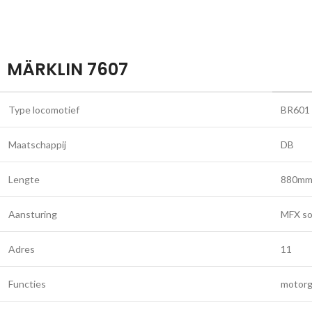
MÄRKLIN 7607
Type locomotief
BR601
Maatschappij
DB
Lengte
880m
Aansturing
MFX s
Adres
11
Functies
motorge