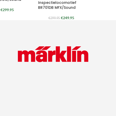
Inspectielocomotief
BR701DB MFX/Sound
€
299.95
€
249.95
€
299.95