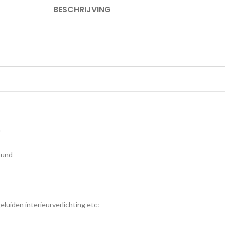
BESCHRIJVING
m
ound
luiden interieurverlichting etc: