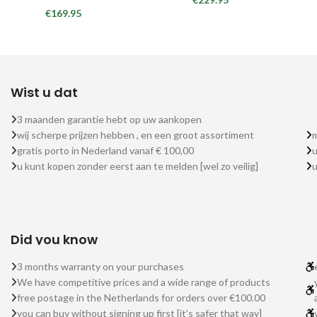
€
169.95
Wist u dat
3 maanden garantie hebt op uw aankopen
wij scherpe prijzen hebben , en een groot assortiment
m
gratis porto in Nederland vanaf € 100,00
u
u kunt kopen zonder eerst aan te melden [wel zo veilig]
Did you know
3 months warranty on your purchases
We have competitive prices and a wide range of products
free postage in the Netherlands for orders over €100.00
you can buy without signing up first [it's safer that way]