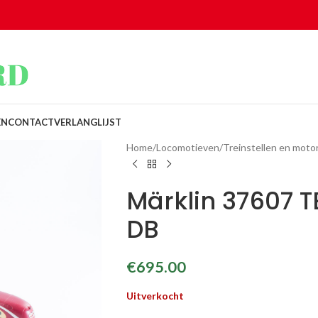
EN
CONTACT
VERLANGLIJST
Home
/
Locomotieven
/
Treinstellen en mot
Märklin 37607 TE
DB
€
695.00
Uitverkocht