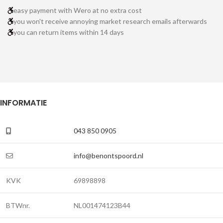
easy payment with Wero at no extra cost
you won't receive annoying market research emails afterwards
you can return items within 14 days
INFORMATIE
043 850 0905
info@benontspoord.nl
KVK
69898898
BTWnr.
NL001474123B44