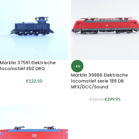
Märklin 37561 Elektrische
-6%
locomotief E60 DRG
Märklin 39866 Elektrische
locomotief serie 189 DB
€
122.50
MFX/DCC/Sound
€
299.95
€
319.00