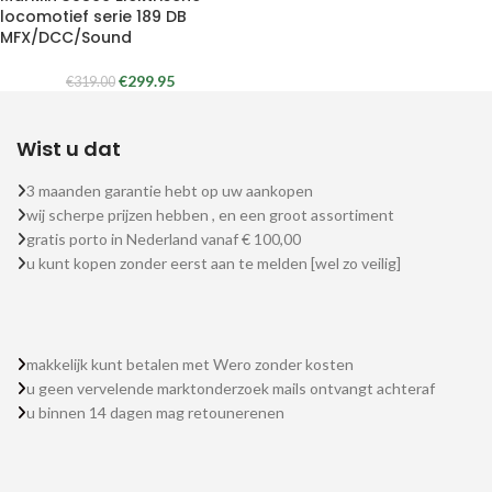
locomotief serie 189 DB
MFX/DCC/Sound
€
299.95
€
319.00
Wist u dat
3 maanden garantie hebt op uw aankopen
wij scherpe prijzen hebben , en een groot assortiment
gratis porto in Nederland vanaf € 100,00
u kunt kopen zonder eerst aan te melden [wel zo veilig]
makkelijk kunt betalen met Wero zonder kosten
u geen vervelende marktonderzoek mails ontvangt achteraf
u binnen 14 dagen mag retounerenen