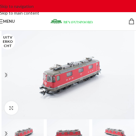
Skip to navigation
Skip to main content
MENU
UITV
ERKO
CHT
Click to enlarge