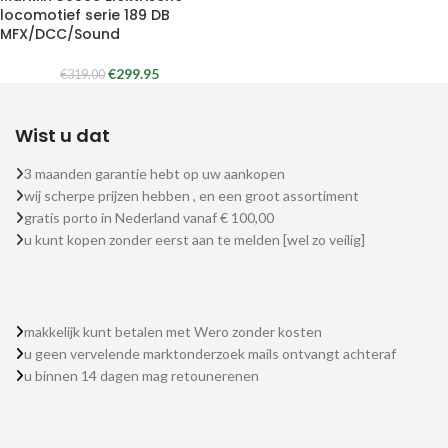
locomotief serie 189 DB
MFX/DCC/Sound
€
299.95
€
319.00
Wist u dat
3 maanden garantie hebt op uw aankopen
wij scherpe prijzen hebben , en een groot assortiment
gratis porto in Nederland vanaf € 100,00
u kunt kopen zonder eerst aan te melden [wel zo veilig]
makkelijk kunt betalen met Wero zonder kosten
u geen vervelende marktonderzoek mails ontvangt achteraf
u binnen 14 dagen mag retounerenen