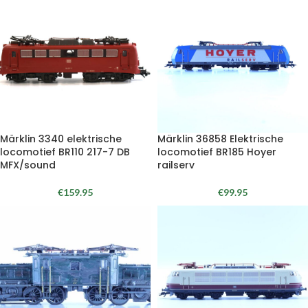
Märklin 3340 elektrische
Märklin 36858 Elektrische
locomotief BR110 217-7 DB
locomotief BR185 Hoyer
MFX/sound
railserv
€
159.95
€
99.95