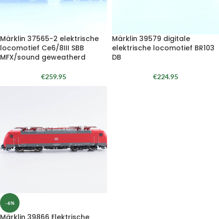
Märklin 37565-2 elektrische
Märklin 39579 digitale
locomotief Ce6/8III SBB
elektrische locomotief BR103
MFX/sound geweatherd
DB
€
259.95
€
224.95
-6%
Märklin 39866 Elektrische