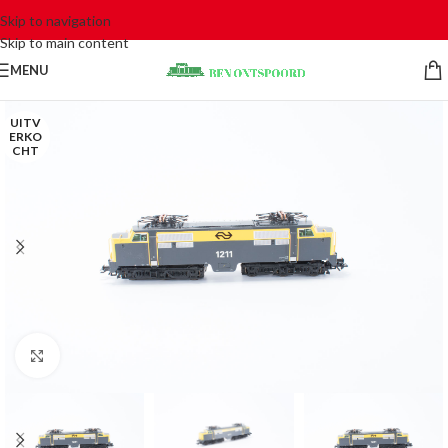
Skip to navigation
Skip to main content
MENU
UITV
ERKO
CHT
Click to enlarge