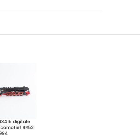
83415 digitale
comotief BR52
1994