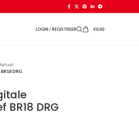
LOGIN / REGISTREER
€
0.00
gitaal
/
f BR18 DRG
gitale
f BR18 DRG