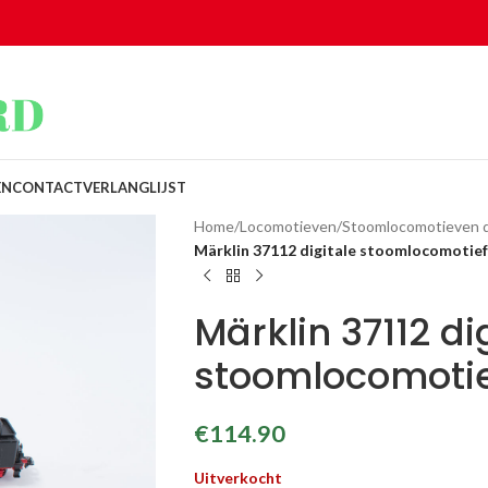
EN
CONTACT
VERLANGLIJST
Home
/
Locomotieven
/
Stoomlocomotieven di
Märklin 37112 digitale stoomlocomotie
Märklin 37112 di
stoomlocomotie
€
114.90
Uitverkocht