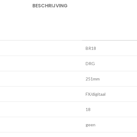
BESCHRIJVING
BR18
DRG
251mm
FX/digitaal
18
geen