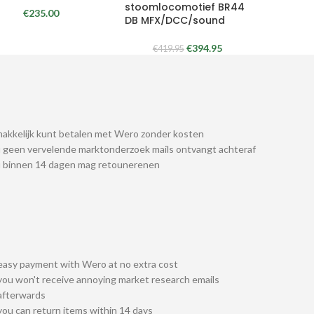
stoomlocomotief BR44
€
235.00
DB MFX/DCC/sound
€
394.95
€
419.95
akkelijk kunt betalen met Wero zonder kosten
 geen vervelende marktonderzoek mails ontvangt achteraf
u binnen 14 dagen mag retounerenen
easy payment with Wero at no extra cost
you won't receive annoying market research emails
afterwards
you can return items within 14 days