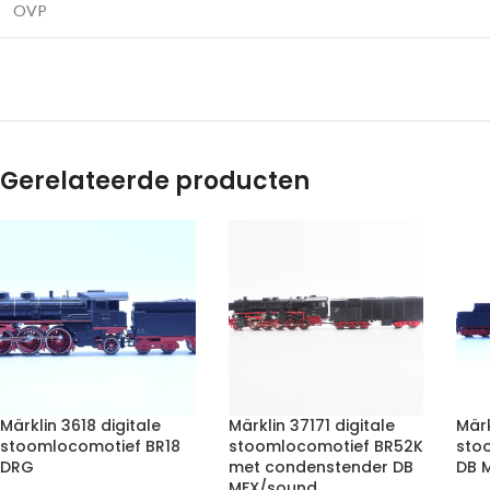
OVP
Gerelateerde producten
Märklin 3618 digitale
Märklin 37171 digitale
Mär
stoomlocomotief BR18
stoomlocomotief BR52K
sto
DRG
met condenstender DB
DB 
MFX/sound