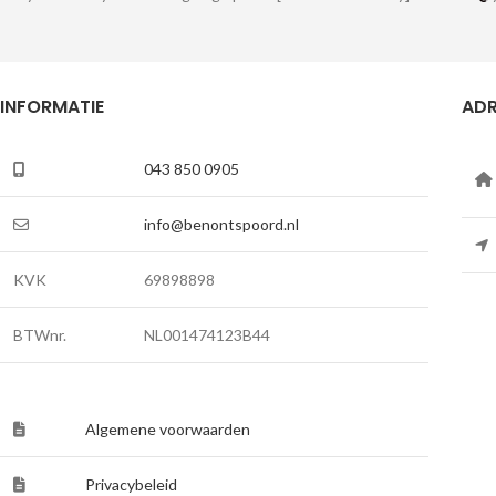
INFORMATIE
ADR
043 850 0905
info@benontspoord.nl
KVK
69898898
BTWnr.
NL001474123B44
Algemene voorwaarden
Privacybeleid