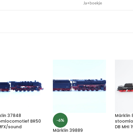
Ja+boekje
klin 37848
Märklin 
-6%
omlocomotief BR50
stoomlo
MFX/sound
DB MHI 
Märklin 39889