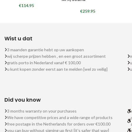
€
114.95
€
259.95
Wist u dat
3 maanden garantie hebt op uw aankopen
wij scherpe prijzen hebben , en een groot assortiment
m
gratis porto in Nederland vanaf € 100,00
u
u kunt kopen zonder eerst aan te melden [wel zo veilig]
Did you know
3 months warranty on your purchases
We have competitive prices and a wide range of products
free postage in the Netherlands for orders over €100.00
you can buy without signing up first [it's safer that way]