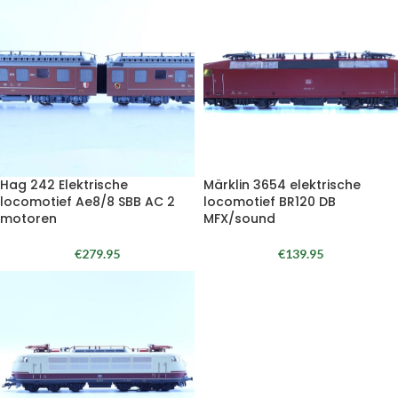
Hag 242 Elektrische
Märklin 3654 elektrische
locomotief Ae8/8 SBB AC 2
locomotief BR120 DB
motoren
MFX/sound
€
279.95
€
139.95