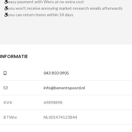
easy payment with Wero at no extra cost
you won't receive annoying market research emails afterwards
you can return items within 14 days
INFORMATIE
043 850 0905
info@benontspoord.nl
KVK
69898898
BTWnr.
NL001474123B44