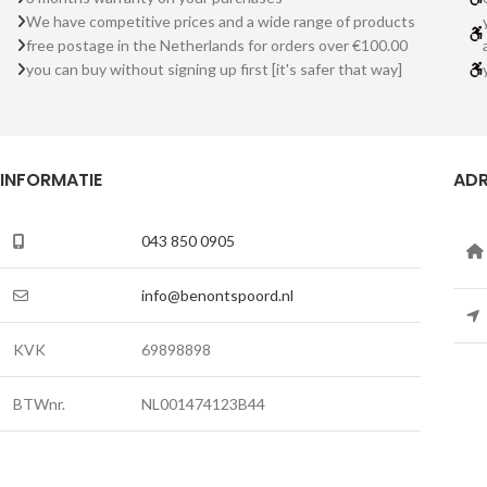
We have competitive prices and a wide range of products
free postage in the Netherlands for orders over €100.00
you can buy without signing up first [it's safer that way]
INFORMATIE
ADR
043 850 0905
info@benontspoord.nl
KVK
69898898
BTWnr.
NL001474123B44