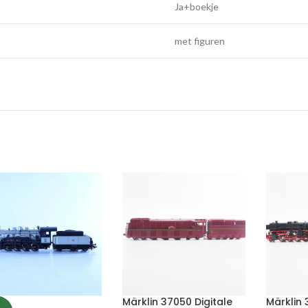
Ja+boekje
met figuren
Märklin 37050 Digitale
Märklin 