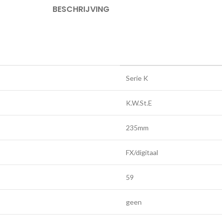
BESCHRIJVING
Serie K
K.W.St.E
235mm
FX/digitaal
59
geen