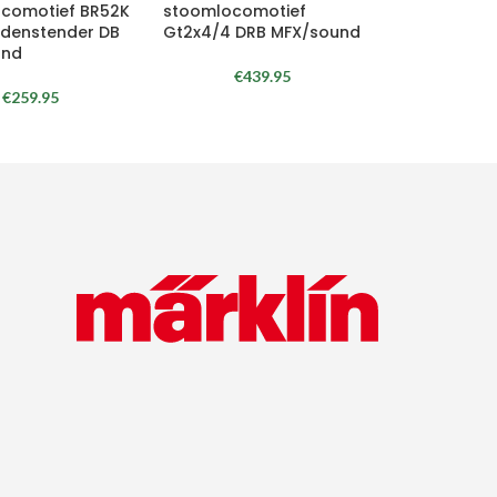
comotief BR52K
stoomlocomotief
denstender DB
Gt2x4/4 DRB MFX/sound
und
€
439.95
€
259.95