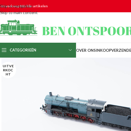
Skip to navigation
n en verkoop Märklin artikelen
Skip to main content
CATEGORIEËN
OVER ONS
INKOOP
VERZEND
UITVE
RKOC
HT