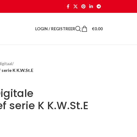
LOGIN / REGISTREER
€
0.00
gitaal
/
serie K K.W.St.E
igitale
 serie K K.W.St.E