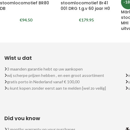
-1
stoomlocomotief BR80
stoomlocomotief Br41
DB
001 DRG t.g.v 60 jaar H0
Märk
sto
€
94.50
€
179.95
MHI
uitv
Wist u dat
3 maanden garantie hebt op uw aankopen
wij scherpe prijzen hebben , en een groot assortiment
m
gratis porto in Nederland vanaf € 100,00
u
u kunt kopen zonder eerst aan te melden [wel zo veilig]
Did you know
3 months warranty on your purchases