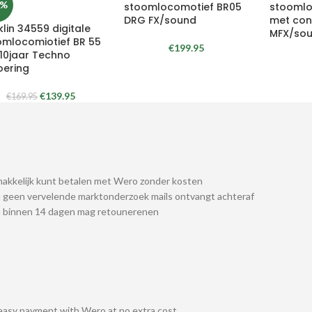
8%
stoomlocomotief BR05
stoomlo
DRG FX/sound
met con
lin 34559 digitale
MFX/so
omlocomiotief BR 55
€
199.95
 10jaar Techno
oering
€
139.95
€
169.95
akkelijk kunt betalen met Wero zonder kosten
 geen vervelende marktonderzoek mails ontvangt achteraf
u binnen 14 dagen mag retounerenen
easy payment with Wero at no extra cost