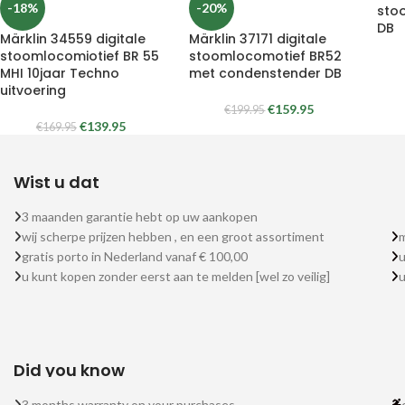
-18%
-20%
sto
DB
Märklin 34559 digitale
Märklin 37171 digitale
stoomlocomiotief BR 55
stoomlocomotief BR52
MHI 10jaar Techno
met condenstender DB
uitvoering
€
159.95
€
199.95
€
139.95
€
169.95
Wist u dat
3 maanden garantie hebt op uw aankopen
wij scherpe prijzen hebben , en een groot assortiment
m
gratis porto in Nederland vanaf € 100,00
u
u kunt kopen zonder eerst aan te melden [wel zo veilig]
Did you know
3 months warranty on your purchases