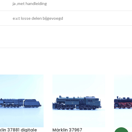
ja ,met handleiding
e.v.t losse delen bijgevoegd
lin 37881 digitale
Märklin 37967