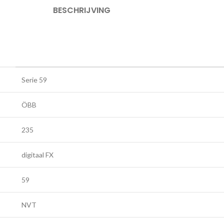
BESCHRIJVING
Serie 59
ÖBB
235
digitaal FX
59
NVT