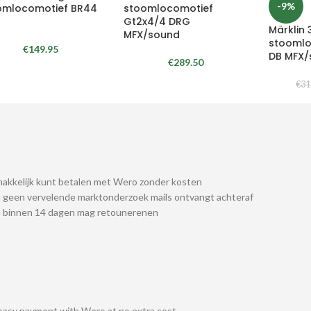
-9%
omlocomotief BR44
stoomlocomotief
Gt2x4/4 DRG
Märklin 
MFX/sound
stoomlo
€
149.95
DB MFX/
€
289.50
€
31
akkelijk kunt betalen met Wero zonder kosten
 geen vervelende marktonderzoek mails ontvangt achteraf
u binnen 14 dagen mag retounerenen
easy payment with Wero at no extra cost