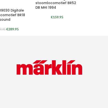
stoomlocomotief BR52
DB MHI 1994
39030 Digitale
comotief BR18
€
159.95
sound
€
289.95
9.95