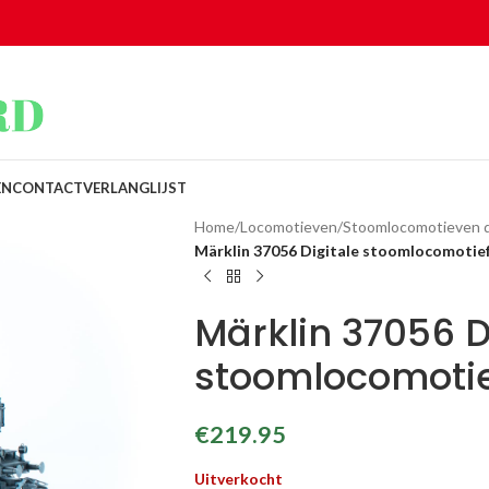
EN
CONTACT
VERLANGLIJST
Home
/
Locomotieven
/
Stoomlocomotieven di
Märklin 37056 Digitale stoomlocomotie
Märklin 37056 D
stoomlocomotie
€
219.95
Uitverkocht