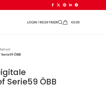
LOGIN / REGISTREER
€
0.00
gitaal
/
f Serie59 ÖBB
igitale
f Serie59 ÖBB