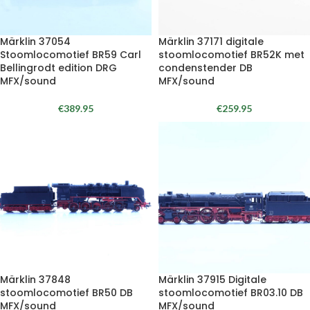
Märklin 37054
Märklin 37171 digitale
Stoomlocomotief BR59 Carl
stoomlocomotief BR52K met
Bellingrodt edition DRG
condenstender DB
MFX/sound
MFX/sound
€
389.95
€
259.95
Märklin 37848
Märklin 37915 Digitale
stoomlocomotief BR50 DB
stoomlocomotief BR03.10 DB
MFX/sound
MFX/sound