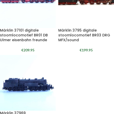
Märklin 37101 digitale
Märklin 3795 digitale
stoomlocomotief BR01 DB
stoomlocomotief BR03 DRG
Ulmer eisenbahn freunde
MFX/sound
€
209.95
€
199.95
Märklin 37969