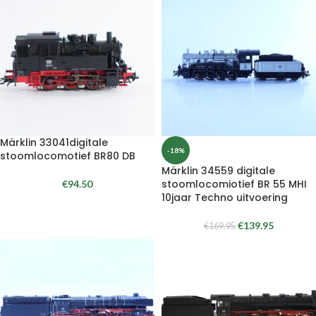
Märklin 33041digitale
-18%
stoomlocomotief BR80 DB
Märklin 34559 digitale
stoomlocomiotief BR 55 MHI
€
94.50
10jaar Techno uitvoering
€
139.95
€
169.95