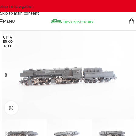
Skip to navigation
Skip to main content
MENU
UITV
ERKO
CHT
Click to enlarge