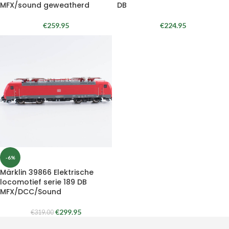
MFX/sound geweatherd
DB
€
259.95
€
224.95
-6%
Märklin 39866 Elektrische
locomotief serie 189 DB
MFX/DCC/Sound
€
299.95
€
319.00