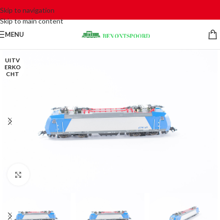
Skip to navigation
Skip to main content
MENU
UITV
ERKO
CHT
Click to enlarge