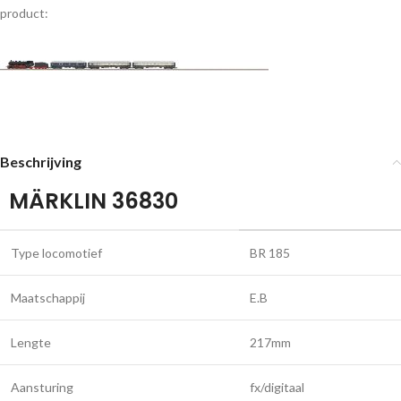
product:
Beschrijving
MÄRKLIN 36830
Type locomotief
BR 185
Maatschappij
E.B
Lengte
217mm
Aansturing
fx/digitaal