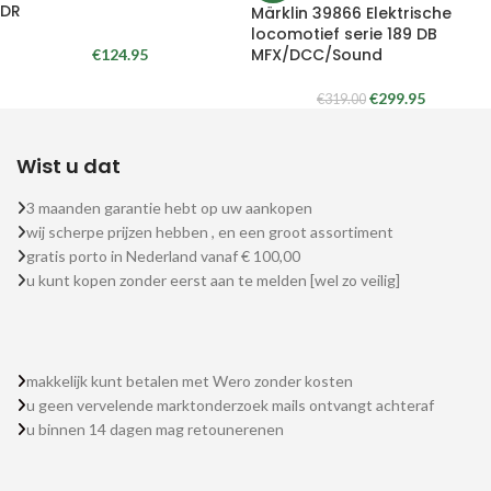
DR
Märklin 39866 Elektrische
locomotief serie 189 DB
MFX/DCC/Sound
€
124.95
€
299.95
€
319.00
Wist u dat
3 maanden garantie hebt op uw aankopen
wij scherpe prijzen hebben , en een groot assortiment
gratis porto in Nederland vanaf € 100,00
u kunt kopen zonder eerst aan te melden [wel zo veilig]
makkelijk kunt betalen met Wero zonder kosten
u geen vervelende marktonderzoek mails ontvangt achteraf
u binnen 14 dagen mag retounerenen