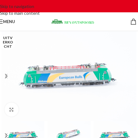
Skip to navigation
Skip to main content
MENU
UITV
ERKO
CHT
Click to enlarge