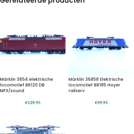
Gerelateerde producten
Märklin 3654 elektrische
Märklin 36858 Elektrische
locomotief BR120 DB
locomotief BR185 Hoyer
MFX/sound
railserv
€
139.95
€
99.95