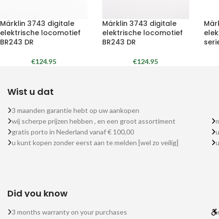
Märklin 3743 digitale
Märklin 3743 digitale
Märk
elektrische locomotief
elektrische locomotief
elek
BR243 DR
BR243 DR
seri
€
124.95
€
124.95
Wist u dat
3 maanden garantie hebt op uw aankopen
wij scherpe prijzen hebben , en een groot assortiment
m
gratis porto in Nederland vanaf € 100,00
u
u kunt kopen zonder eerst aan te melden [wel zo veilig]
Did you know
3 months warranty on your purchases