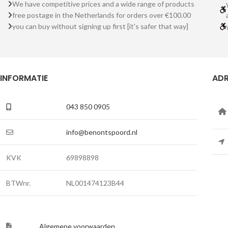
We have competitive prices and a wide range of products
free postage in the Netherlands for orders over €100.00
you can buy without signing up first [it's safer that way]
INFORMATIE
ADR
043 850 0905
info@benontspoord.nl
KVK
69898898
BTWnr.
NL001474123B44
Algemene voorwaarden