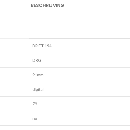
BESCHRIJVING
BR ET 194
DRG
91mm
digital
79
no