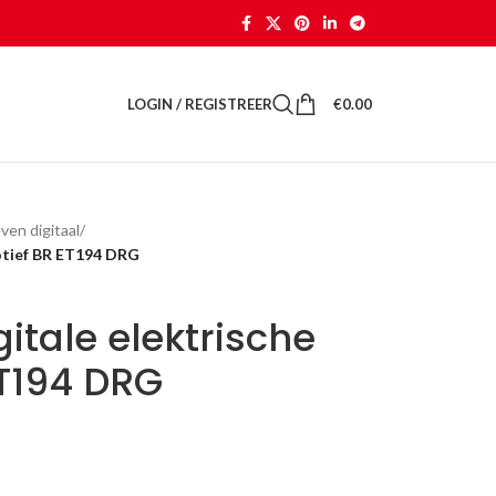
LOGIN / REGISTREER
€
0.00
ven digitaal
/
motief BR ET194 DRG
itale elektrische
ET194 DRG