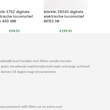
lin 3752 digitale
Märklin 39340 digitale
trische locomotief
elektrische locomotief
e 460 SBB
BR152 DB
€
94.95
€
199.95
akkelijk kunt betalen met Wero zonder kosten
 geen vervelende marktonderzoek mails ontvangt achteraf
u binnen 14 dagen mag retounerenen
easy payment with Wero at no extra cost