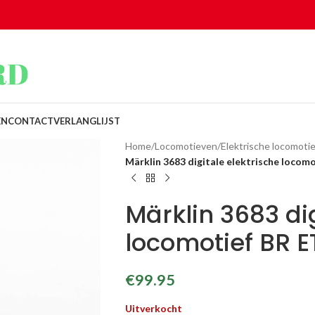
EN
CONTACT
VERLANGLIJST
Home
/
Locomotieven
/
Elektrische locomotie
Märklin 3683 digitale elektrische loco
Märklin 3683 dig
locomotief BR 
€
99.95
Uitverkocht