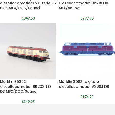
diesellocomotief EMD serie 66
Diesellocomotief BR218 DB
HGK MFX/DCC/Sound
MFX/sound
€
347.50
€
299.50
Märklin 39322
Märklin 39821 digitale
diesellocomotief BR232 TEE
diesellocomotief V200.1 DB
DB MFX/DCC/Sound
€
174.95
€
349.95