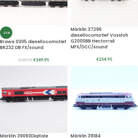
Märklin 37296
-21%
diesellocomotief Vossloh
G2000BB Hectorrail
Brawa 0305 diesellocomotief
MFX/DCC/sound
BR232 DB FX/sound
€
254.95
€
149.95
€
189.95
Märklin 39060Digitale
Märklin 39184