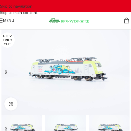
Skip to navigation
Skip to main content
MENU
UITV
ERKO
CHT
Click to enlarge