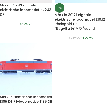
Märklin 3743 digitale
-9%
elektrische locomotief BR243
DR
Märklin 39121 digitale
ekektrische locomotief E10.12
Rheingold DB
€
124.95
“Bugelfalte”MFX/sound
€
199.95
€
219.95
Märklin Elektrische locomotief
E185 DB /E-locomotive E185 DB