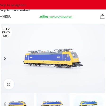
Skip to navigation
Skip to main content
MENU
UITV
ERKO
CHT
Click to enlarge