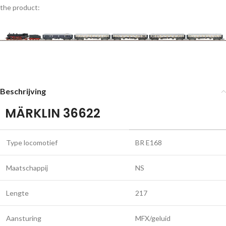
the product:
Beschrijving
MÄRKLIN 36622
Type locomotief
BR E168
Maatschappij
NS
Lengte
217
Aansturing
MFX/geluid