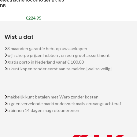
elektrische locomotief BR103
DB
€
224.95
Wist u dat
3 maanden garantie hebt op uw aankopen
wij scherpe prijzen hebben , en een groot assortiment
gratis porto in Nederland vanaf € 100,00
u kunt kopen zonder eerst aan te melden [wel zo veilig]
makkelijk kunt betalen met Wero zonder kosten
u geen vervelende marktonderzoek mails ontvangt achteraf
u binnen 14 dagen mag retounerenen