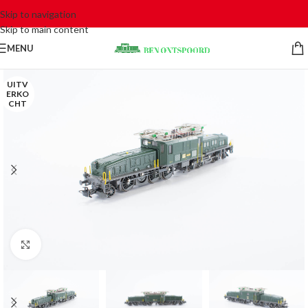
Skip to navigation
Skip to main content
MENU
UITV
ERKO
CHT
Click to enlarge