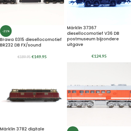
Märklin 37367
-21%
diesellocomotief V36 DB
postmuseum bijzondere
Brawa 0315 diesellocomotief
uitgave
BR232 DB FX/sound
€
124.95
€
149.95
€
189.95
Märklin 3782 digitale