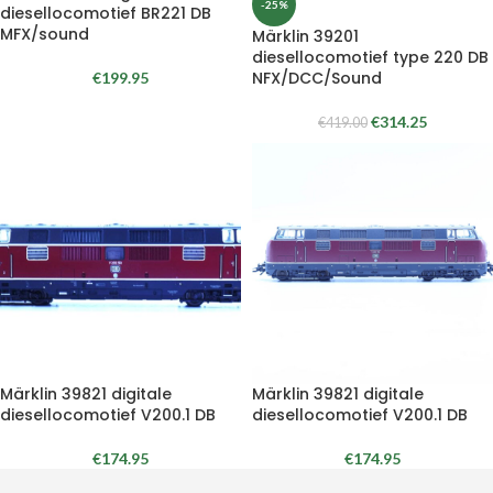
-25%
diesellocomotief BR221 DB
MFX/sound
Märklin 39201
diesellocomotief type 220 DB
NFX/DCC/Sound
€
199.95
€
314.25
€
419.00
Märklin 39821 digitale
Märklin 39821 digitale
diesellocomotief V200.1 DB
diesellocomotief V200.1 DB
€
174.95
€
174.95