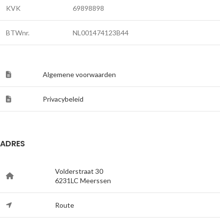
KVK
69898898
BTWnr.
NL001474123B44
Algemene voorwaarden
Privacybeleid
ADRES
Volderstraat 30
6231LC Meerssen
Route