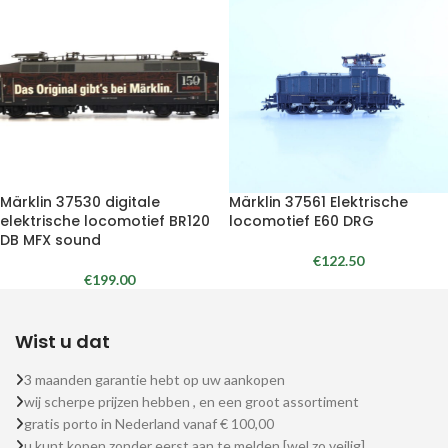
Märklin 37530 digitale
Märklin 37561 Elektrische
elektrische locomotief BR120
locomotief E60 DRG
DB MFX sound
€
122.50
€
199.00
Wist u dat
3 maanden garantie hebt op uw aankopen
wij scherpe prijzen hebben , en een groot assortiment
gratis porto in Nederland vanaf € 100,00
u kunt kopen zonder eerst aan te melden [wel zo veilig]