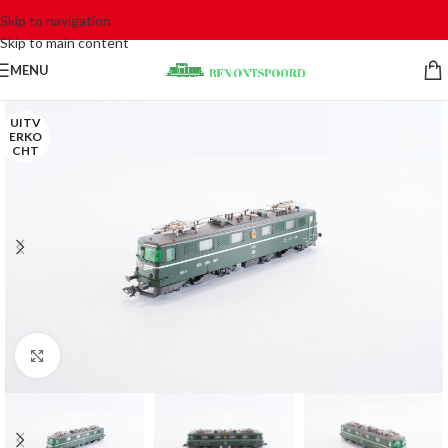
Skip to navigation
Skip to main content
MENU
UITV
ERKO
CHT
Click to enlarge