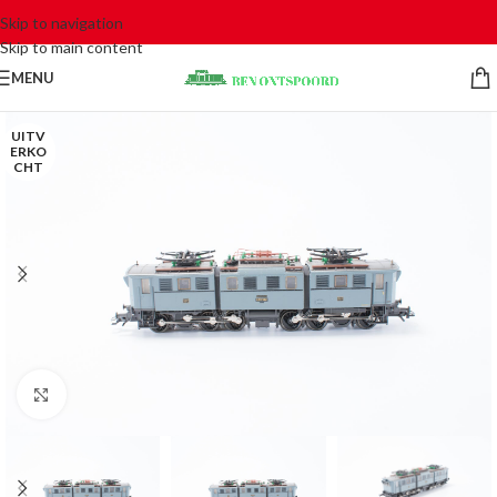
Skip to navigation
Skip to main content
MENU
UITV
ERKO
CHT
Click to enlarge