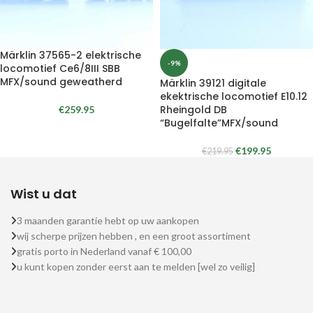
Märklin 37565-2 elektrische
-9%
locomotief Ce6/8III SBB
MFX/sound geweatherd
Märklin 39121 digitale
ekektrische locomotief E10.12
Rheingold DB
€
259.95
“Bugelfalte”MFX/sound
€
199.95
€
219.95
Wist u dat
3 maanden garantie hebt op uw aankopen
wij scherpe prijzen hebben , en een groot assortiment
gratis porto in Nederland vanaf € 100,00
u kunt kopen zonder eerst aan te melden [wel zo veilig]