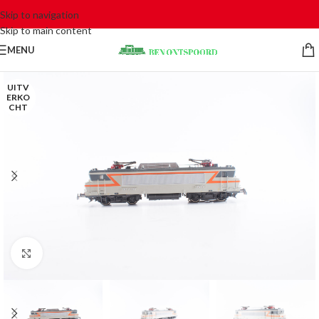
Skip to navigation
Skip to main content
MENU
UITV
ERKO
CHT
Click to enlarge