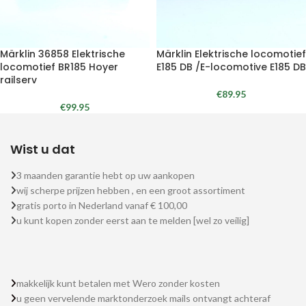
Märklin 36858 Elektrische
Märklin Elektrische locomotief
locomotief BR185 Hoyer
E185 DB /E-locomotive E185 DB
railserv
€
89.95
€
99.95
Wist u dat
3 maanden garantie hebt op uw aankopen
wij scherpe prijzen hebben , en een groot assortiment
gratis porto in Nederland vanaf € 100,00
u kunt kopen zonder eerst aan te melden [wel zo veilig]
makkelijk kunt betalen met Wero zonder kosten
u geen vervelende marktonderzoek mails ontvangt achteraf