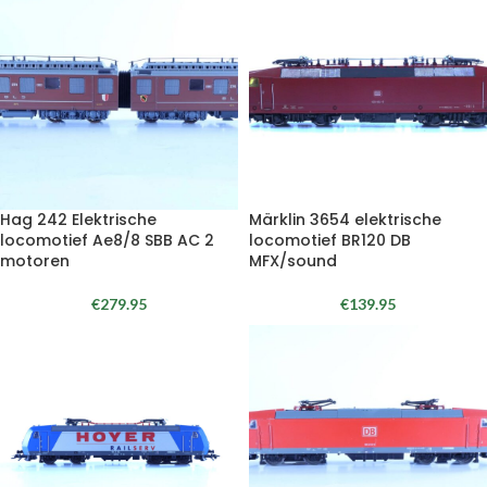
Hag 242 Elektrische
Märklin 3654 elektrische
locomotief Ae8/8 SBB AC 2
locomotief BR120 DB
motoren
MFX/sound
€
279.95
€
139.95