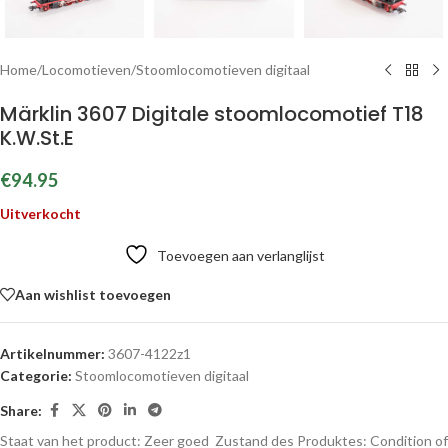
Home
/
Locomotieven
/
Stoomlocomotieven digitaal
Märklin 3607 Digitale stoomlocomotief T18
K.W.St.E
€
94.95
Uitverkocht
Toevoegen aan verlanglijst
Aan wishlist toevoegen
Artikelnummer:
3607-4122z1
Categorie:
Stoomlocomotieven digitaal
Share:
Staat van het product: Zeer goed
Zustand des Produktes:
Condition of