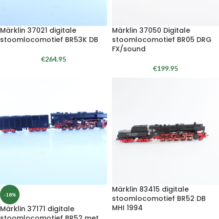
Märklin 37021 digitale
Märklin 37050 Digitale
stoomlocomotief BR53K DB
stoomlocomotief BR05 DRG
FX/sound
€
264.95
€
199.95
Märklin 83415 digitale
-18%
stoomlocomotief BR52 DB
MHI 1994
Märklin 37171 digitale
stoomlocomotief BR52 met