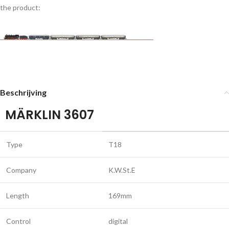
the product:
Beschrijving
MÄRKLIN 3607
Type
T18
Company
K.W.St.E
Length
169mm
Control
digital