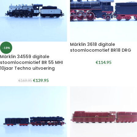
Märklin 3618 digitale
-18%
stoomlocomotief BR18 DRG
Märklin 34559 digitale
stoomlocomiotief BR 55 MHI
€
114.95
10jaar Techno uitvoering
€
139.95
€
169.95