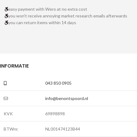
easy payment with Wero at no extra cost
you won't receive annoying market research emails afterwards
you can return items within 14 days
INFORMATIE
043 850 0905
info@benontspoord.nl
KVK
69898898
BTWnr.
NL001474123B44