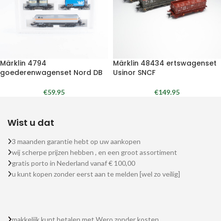
Märklin 4794
Märklin 48434 ertswagenset
goederenwagenset Nord DB
Usinor SNCF
€
59.95
€
149.95
Wist u dat
3 maanden garantie hebt op uw aankopen
wij scherpe prijzen hebben , en een groot assortiment
gratis porto in Nederland vanaf € 100,00
u kunt kopen zonder eerst aan te melden [wel zo veilig]
makkelijk kunt betalen met Wero zonder kosten