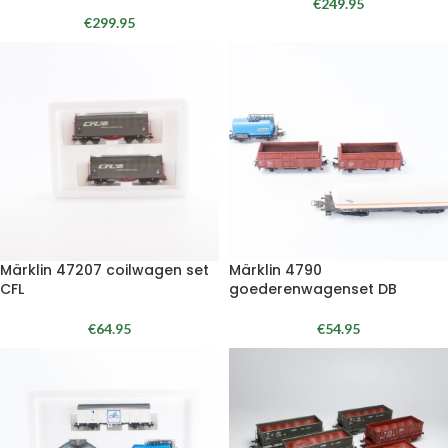
€
249.95
€
299.95
Märklin 47207 coilwagen set
Märklin 4790
CFL
goederenwagenset DB
€
64.95
€
54.95