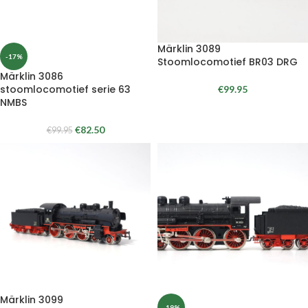
Märklin 3089
-17%
Stoomlocomotief BR03 DRG
Märklin 3086
stoomlocomotief serie 63
€
99.95
NMBS
€
82.50
€
99.95
Märklin 3099
-19%