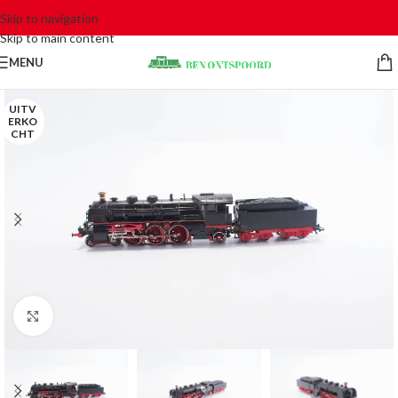
Skip to navigation
Skip to main content
MENU
UITV
ERKO
CHT
Click to enlarge