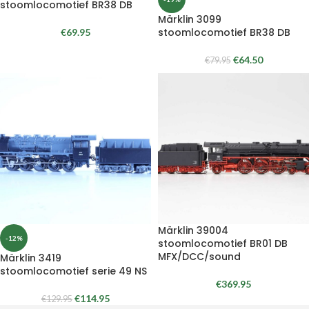
stoomlocomotief BR38 DB
Märklin 3099
stoomlocomotief BR38 DB
€
69.95
€
64.50
€
79.95
Märklin 39004
-12%
stoomlocomotief BR01 DB
MFX/DCC/sound
Märklin 3419
stoomlocomotief serie 49 NS
€
369.95
€
114.95
€
129.95