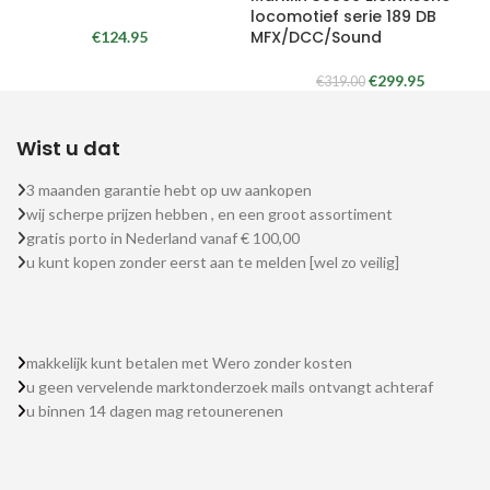
locomotief serie 189 DB
MFX/DCC/Sound
€
124.95
€
299.95
€
319.00
Wist u dat
3 maanden garantie hebt op uw aankopen
wij scherpe prijzen hebben , en een groot assortiment
gratis porto in Nederland vanaf € 100,00
u kunt kopen zonder eerst aan te melden [wel zo veilig]
makkelijk kunt betalen met Wero zonder kosten
u geen vervelende marktonderzoek mails ontvangt achteraf
u binnen 14 dagen mag retounerenen