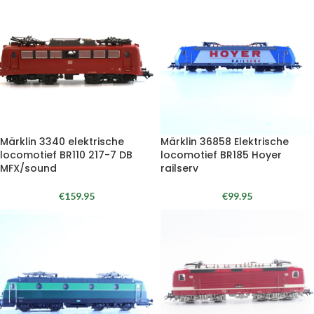
Märklin 3340 elektrische
Märklin 36858 Elektrische
locomotief BR110 217-7 DB
locomotief BR185 Hoyer
MFX/sound
railserv
€
159.95
€
99.95