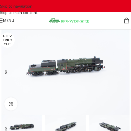
Skip to navigation
Skip to main content
MENU
UITV
ERKO
CHT
Click to enlarge