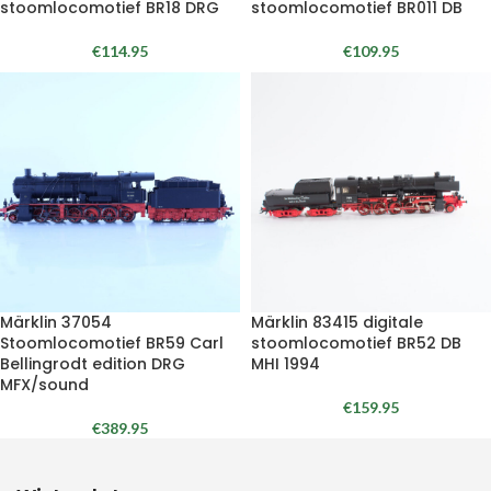
stoomlocomotief BR18 DRG
stoomlocomotief BR011 DB
€
114.95
€
109.95
Märklin 37054
Märklin 83415 digitale
Stoomlocomotief BR59 Carl
stoomlocomotief BR52 DB
Bellingrodt edition DRG
MHI 1994
MFX/sound
€
159.95
€
389.95