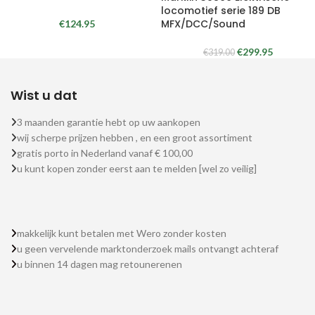
locomotief serie 189 DB
MFX/DCC/Sound
€
124.95
€
299.95
€
319.00
Wist u dat
3 maanden garantie hebt op uw aankopen
wij scherpe prijzen hebben , en een groot assortiment
gratis porto in Nederland vanaf € 100,00
u kunt kopen zonder eerst aan te melden [wel zo veilig]
makkelijk kunt betalen met Wero zonder kosten
u geen vervelende marktonderzoek mails ontvangt achteraf
u binnen 14 dagen mag retounerenen