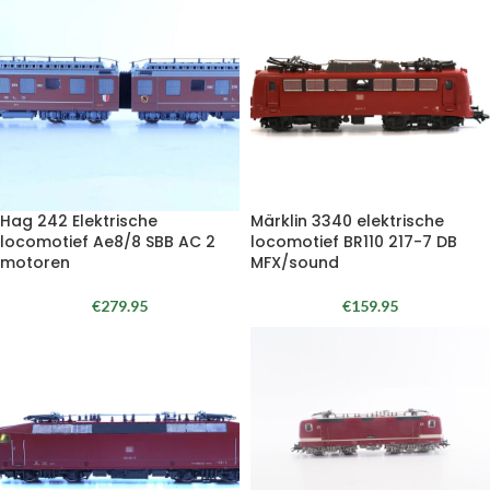
Hag 242 Elektrische
Märklin 3340 elektrische
locomotief Ae8/8 SBB AC 2
locomotief BR110 217-7 DB
motoren
MFX/sound
€
279.95
€
159.95