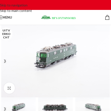
Skip to navigation
Skip to main content
MENU
UITV
ERKO
CHT
Click to enlarge