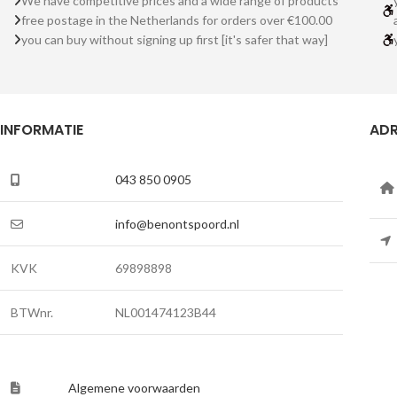
We have competitive prices and a wide range of products
free postage in the Netherlands for orders over €100.00
you can buy without signing up first [it's safer that way]
INFORMATIE
ADR
043 850 0905
info@benontspoord.nl
KVK
69898898
BTWnr.
NL001474123B44
Algemene voorwaarden