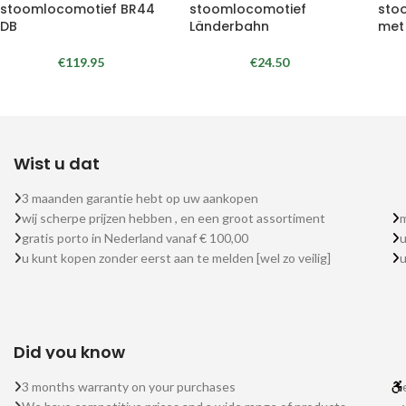
stoomlocomotief BR44
stoomlocomotief
sto
DB
Länderbahn
met
€
119.95
€
24.50
Wist u dat
3 maanden garantie hebt op uw aankopen
wij scherpe prijzen hebben , en een groot assortiment
m
gratis porto in Nederland vanaf € 100,00
u
u kunt kopen zonder eerst aan te melden [wel zo veilig]
Did you know
3 months warranty on your purchases