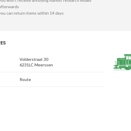
you won't receive annoying market research emails
afterwards
you can return items within 14 days
ES
Volderstraat 30
6231LC Meerssen
Route