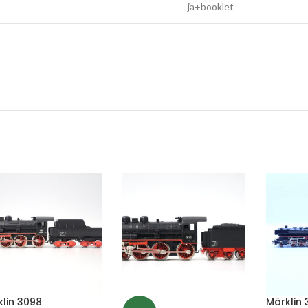
ja+booklet
lin 3098
Märklin 