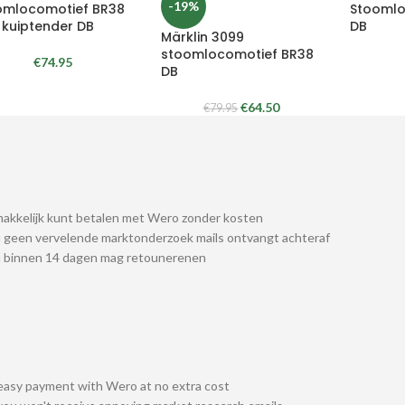
-19%
omlocomotief BR38
Stoomlo
 kuiptender DB
DB
Märklin 3099
stoomlocomotief BR38
€
74.95
DB
€
64.50
€
79.95
akkelijk kunt betalen met Wero zonder kosten
 geen vervelende marktonderzoek mails ontvangt achteraf
u binnen 14 dagen mag retounerenen
easy payment with Wero at no extra cost