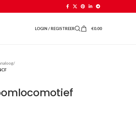
LOGIN / REGISTREER
€
0.00
analoog
/
NCF
toomlocomotief