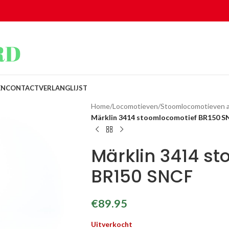
EN
CONTACT
VERLANGLIJST
Home
/
Locomotieven
/
Stoomlocomotieven 
Märklin 3414 stoomlocomotief BR150 S
Märklin 3414 s
BR150 SNCF
€
89.95
Uitverkocht