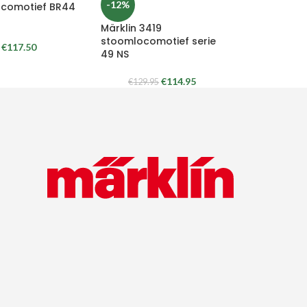
-12%
comotief BR44
Märklin 3419
stoomlocomotief serie
€
117.50
49 NS
€
114.95
€
129.95