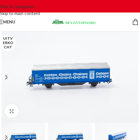
Skip to navigation
Skip to main content
MENU
UITV
ERKO
CHT
Click to enlarge