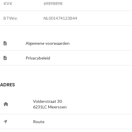
KVK
69898898
BTWnr.
NL001474123B44
Algemene voorwaarden
Privacybeleid
ADRES
Volderstraat 30
6231LC Meerssen
Route