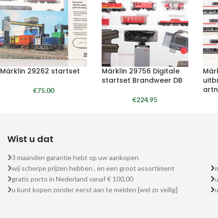
Märklin 29262 startset
Märklin 29756 Digitale
Mär
startset Brandweer DB
uitb
artn
€
75.00
€
224.95
Wist u dat
3 maanden garantie hebt op uw aankopen
wij scherpe prijzen hebben , en een groot assortiment
m
gratis porto in Nederland vanaf € 100,00
u
u kunt kopen zonder eerst aan te melden [wel zo veilig]