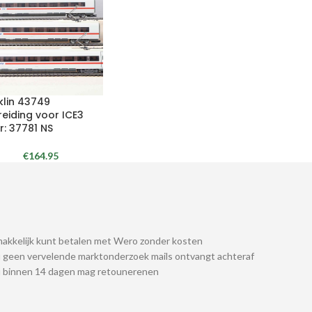
klin 43749
reiding voor ICE3
r: 37781 NS
€
164.95
akkelijk kunt betalen met Wero zonder kosten
 geen vervelende marktonderzoek mails ontvangt achteraf
u binnen 14 dagen mag retounerenen