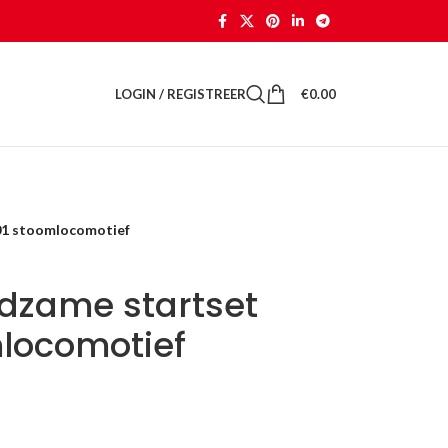
LOGIN / REGISTREER
€
0.00
01 stoomlocomotief
ldzame startset
locomotief