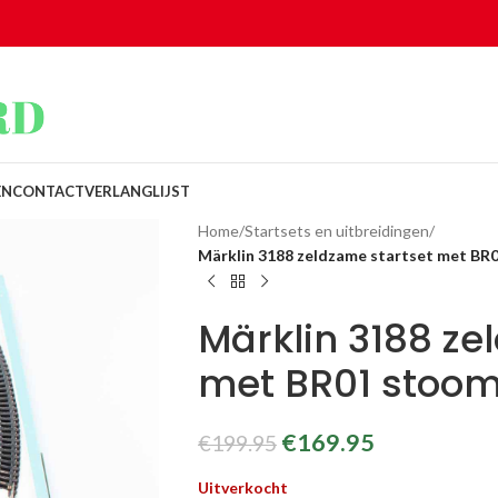
EN
CONTACT
VERLANGLIJST
Home
/
Startsets en uitbreidingen
/
Märklin 3188 zeldzame startset met BR
Märklin 3188 ze
met BR01 stoom
€
169.95
€
199.95
Uitverkocht