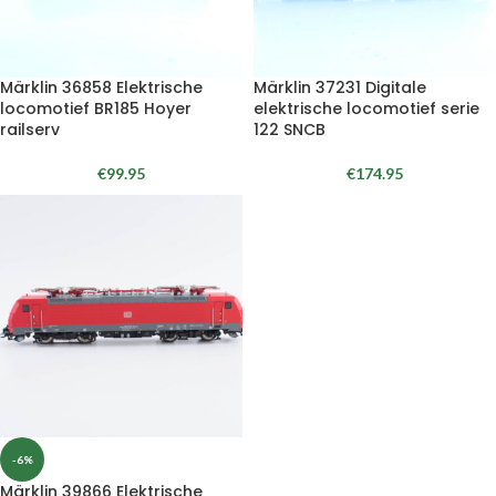
Märklin 36858 Elektrische
Märklin 37231 Digitale
locomotief BR185 Hoyer
elektrische locomotief serie
railserv
122 SNCB
€
99.95
€
174.95
-6%
Märklin 39866 Elektrische