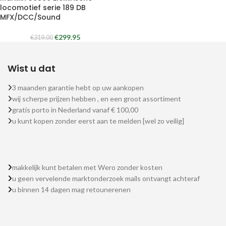
locomotief serie 189 DB
MFX/DCC/Sound
€
299.95
€
319.00
Wist u dat
3 maanden garantie hebt op uw aankopen
wij scherpe prijzen hebben , en een groot assortiment
gratis porto in Nederland vanaf € 100,00
u kunt kopen zonder eerst aan te melden [wel zo veilig]
makkelijk kunt betalen met Wero zonder kosten
u geen vervelende marktonderzoek mails ontvangt achteraf
u binnen 14 dagen mag retounerenen