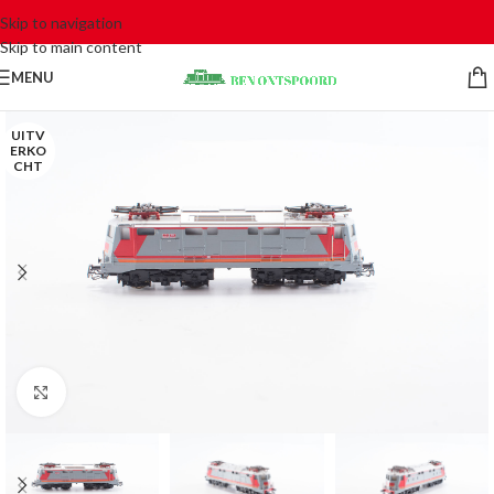
Skip to navigation
Skip to main content
MENU
UITV
ERKO
CHT
Click to enlarge