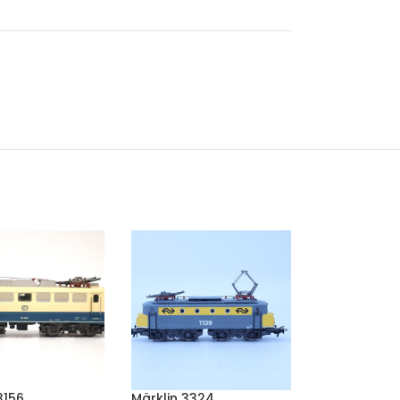
3156
Märklin 3324