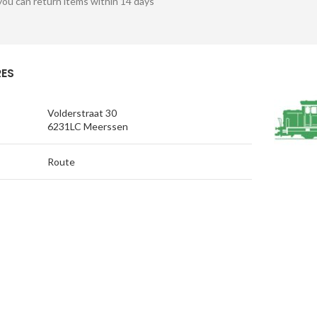
you can return items within 14 days
ES
Volderstraat 30
6231LC Meerssen
Route