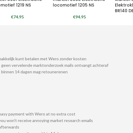
motief 1219 NS
locomotief 1205 NS
Elektro
BR140 D
€
74.95
€
94.95
akkelijk kunt betalen met Wero zonder kosten
 geen vervelende marktonderzoek mails ontvangt achteraf
u binnen 14 dagen mag retounerenen
easy payment with Wero at no extra cost
you won't receive annoying market research emails
afterwards