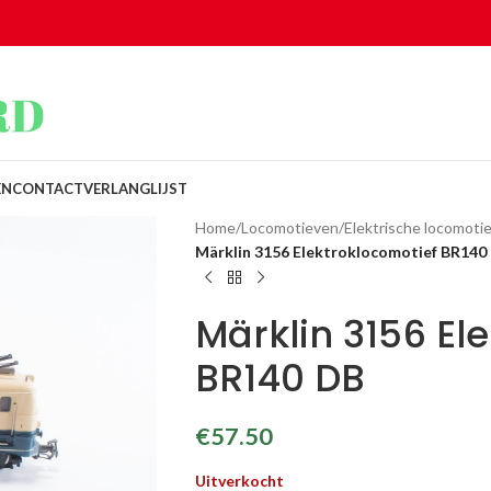
EN
CONTACT
VERLANGLIJST
Home
/
Locomotieven
/
Elektrische locomoti
Märklin 3156 Elektroklocomotief BR140
Märklin 3156 El
BR140 DB
€
57.50
Uitverkocht