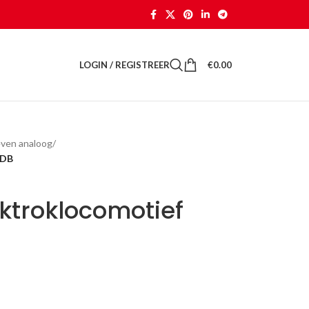
LOGIN / REGISTREER
€
0.00
even analoog
/
 DB
ektroklocomotief