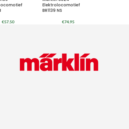
klocomotief
Elektrolocomotief
B
BR1139 NS
€
57.50
€
74.95