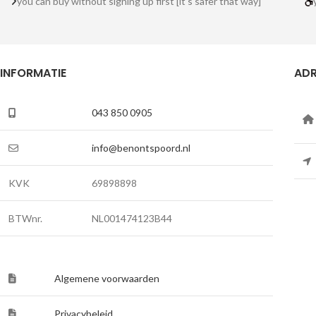
you can buy without signing up first [it's safer that way]
INFORMATIE
ADR
043 850 0905
info@benontspoord.nl
KVK
69898898
BTWnr.
NL001474123B44
Algemene voorwaarden
Privacybeleid