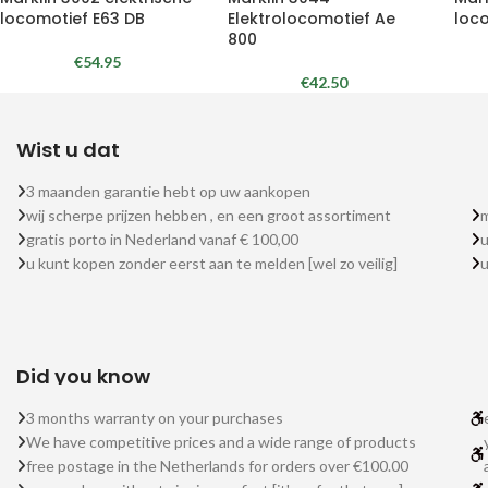
locomotief E63 DB
Elektrolocomotief Ae
loco
800
€
54.95
€
42.50
Wist u dat
3 maanden garantie hebt op uw aankopen
wij scherpe prijzen hebben , en een groot assortiment
m
gratis porto in Nederland vanaf € 100,00
u
u kunt kopen zonder eerst aan te melden [wel zo veilig]
Did you know
3 months warranty on your purchases
We have competitive prices and a wide range of products
free postage in the Netherlands for orders over €100.00