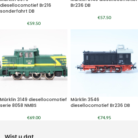
diesellocomotief Br216
Br236 DB
sonderfahrt DB
€
57.50
€
59.50
Märklin 3149 diesellocomotief
Märklin 3546
serie 8058 NMBS
diesellocomotief Br236 DB
€
69.00
€
74.95
Wist u dat