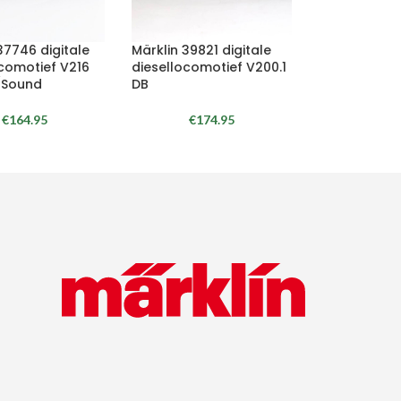
37746 digitale
Märklin 39821 digitale
comotief V216
diesellocomotief V200.1
/Sound
DB
€
164.95
€
174.95