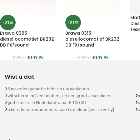
Märk
-21%
-21%
Die
Tex
Brawa 0305
Brawa 0315
diesellocomotief BR232
diesellocomotief BR232
DB FX/sound
DB FX/sound
€
149.95
€
149.95
€
189.95
€
189.95
Wist u dat
3 maanden garantie hebt op uw aankopen
wij scherpe prijzen hebben , en een groot assortiment
m
gratis porto in Nederland vanaf € 100,00
u
u kunt kopen zonder eerst aan te melden [wel zo veilig]