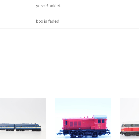
yes+Booklet
box is faded