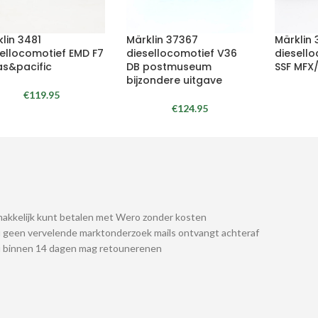
lin 3481
Märklin 37367
Märklin 
sellocomotief EMD F7
diesellocomotief V36
diesello
as&pacific
DB postmuseum
SSF MFX
bijzondere uitgave
€
119.95
€
124.95
akkelijk kunt betalen met Wero zonder kosten
 geen vervelende marktonderzoek mails ontvangt achteraf
u binnen 14 dagen mag retounerenen