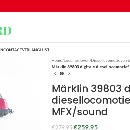
EN
CONTACT
VERLANGLIJST
Home
/
Locomotieven
/
Diesellocomotieven di
Märklin 39803 digitale diesellocomoti
Märklin 39803 d
diesellocomoti
MFX/sound
€
259.95
€
279.95