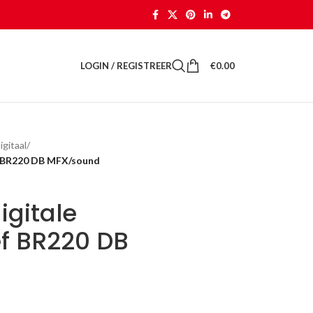
LOGIN / REGISTREER
€
0.00
gitaal
/
ef BR220 DB MFX/sound
igitale
ef BR220 DB