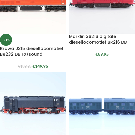
Märklin 36216 digitale
-21%
diesellocomotief BR216 DB
Brawa 0315 diesellocomotief
BR232 DB FX/sound
€
89.95
€
149.95
€
189.95