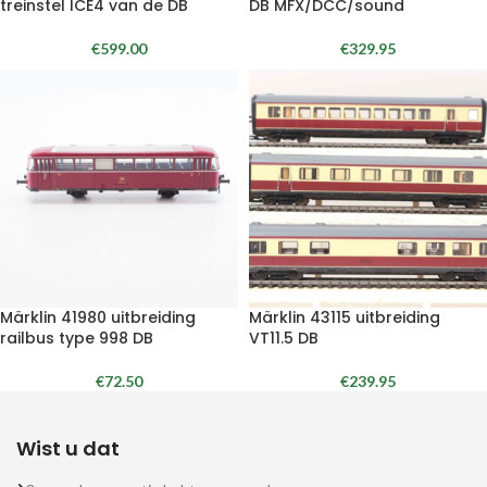
treinstel ICE4 van de DB
DB MFX/DCC/sound
€
599.00
€
329.95
Märklin 41980 uitbreiding
Märklin 43115 uitbreiding
railbus type 998 DB
VT11.5 DB
€
72.50
€
239.95
Wist u dat