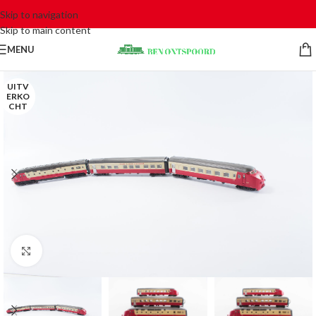
Skip to navigation
Skip to main content
MENU
UITV
ERKO
CHT
Click to enlarge