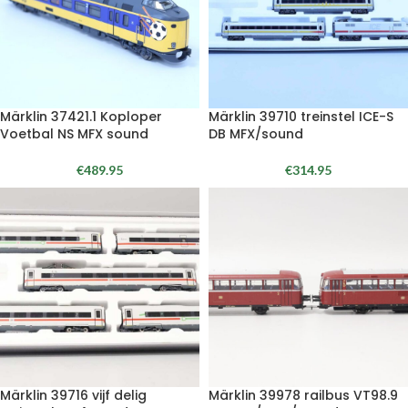
Märklin 37421.1 Koploper
Märklin 39710 treinstel ICE-S
Voetbal NS MFX sound
DB MFX/sound
€
489.95
€
314.95
Märklin 39716 vijf delig
Märklin 39978 railbus VT98.9